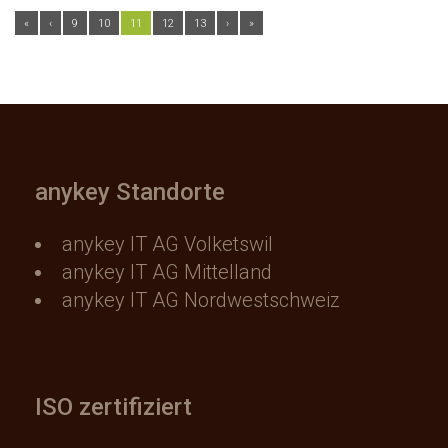
«
‹
9
10
11
12
13
›
»
anykey Standorte
anykey IT AG Volketswil
anykey IT AG Mittelland
anykey IT AG Nordwestschweiz
ISO zertifiziert