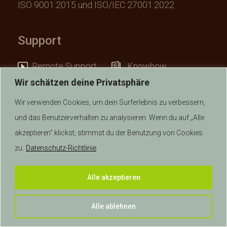
ISO 9001:2015 und ISO/IEC 27001:2022
Support
Remote Support
Knowhow
Wir schätzen deine Privatsphäre
Wir verwenden Cookies, um dein Surferlebnis zu verbessern,
und das Benutzerverhalten zu analysieren. Wenn du auf „Alle
akzeptieren" klickst, stimmst du der Benutzung von Cookies
© 2026 anykey IT AG | Alle Rechte vorbehalten.
zu.
Datenschutz-Richtlinie
AGB Verkauf
|
AGB Dienstleistungen
|
Datenschutz
|
Alle akzeptieren
Impressum
|
Disclaimer
|
Ereignis Melden
Alle ablehnen