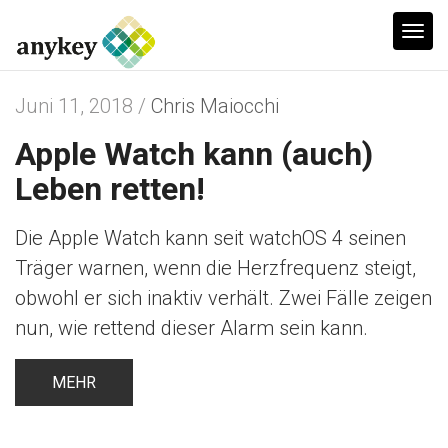
T
o
g
Juni 11, 2018 /
Chris Maiocchi
g
Apple Watch kann (auch)
l
e
Leben retten!
n
a
Die Apple Watch kann seit watchOS 4 seinen
v
Träger warnen, wenn die Herzfrequenz steigt,
i
obwohl er sich inaktiv verhält. Zwei Fälle zeigen
g
nun, wie rettend dieser Alarm sein kann.
a
t
MEHR
i
o