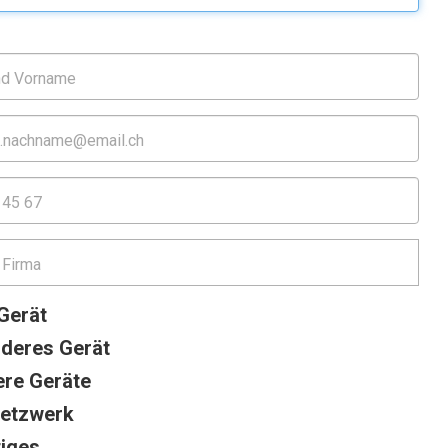
Gerät
nderes Gerät
re Geräte
etzwerk
iges