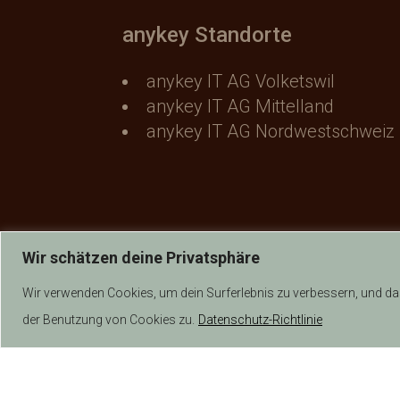
anykey Standorte
anykey IT AG Volketswil
anykey IT AG Mittelland
anykey IT AG Nordwestschweiz
Wir schätzen deine Privatsphäre
Wir verwenden Cookies, um dein Surferlebnis zu verbessern, und das 
der Benutzung von Cookies zu.
Datenschutz-Richtlinie
AGB Verkauf
|
AGB