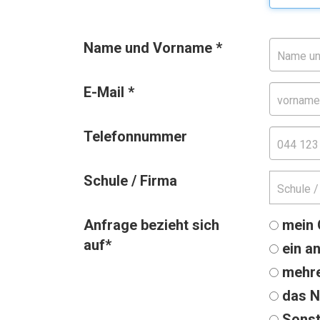
Name und Vorname
*
E-Mail
*
Telefonnummer
Schule / Firma
Anfrage bezieht sich
mein 
auf
*
ein a
mehre
das N
Sonst