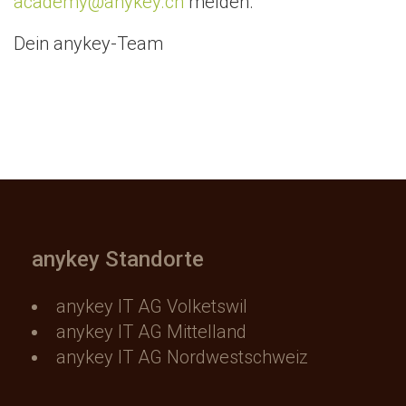
academy@anykey.ch
melden.
Dein anykey-Team
anykey Standorte
anykey IT AG Volketswil
anykey IT AG Mittelland
anykey IT AG Nordwestschweiz