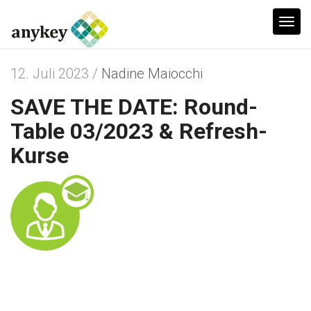
T
o
g
12. Juli 2023 /
Nadine Maiocchi
g
SAVE THE DATE: Round-
l
e
Table 03/2023 & Refresh-
n
Kurse
a
v
i
g
a
t
i
o