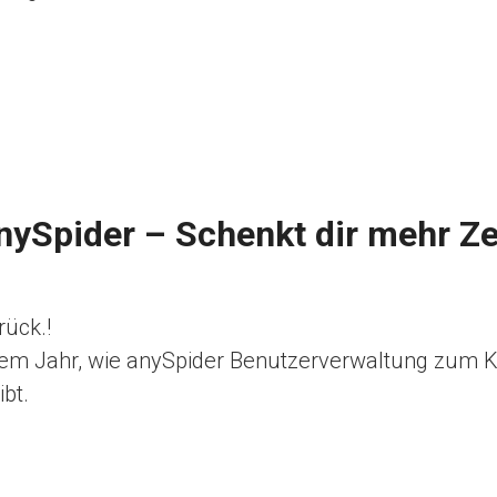
ySpider – Schenkt dir mehr Zei
rück.!
em Jahr, wie anySpider Benutzerverwaltung zum Kin
bt.