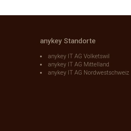
anykey Standorte
anykey IT AG Volketswil
anykey IT AG Mittelland
anykey IT AG Nordwestschweiz