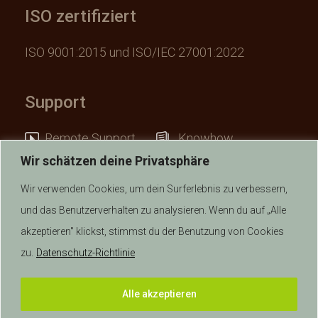
ISO zertifiziert
ISO 9001:2015 und ISO/IEC 27001:2022
Support
Remote Support
Knowhow
Wir schätzen deine Privatsphäre
Wir verwenden Cookies, um dein Surferlebnis zu verbessern,
und das Benutzerverhalten zu analysieren. Wenn du auf „Alle
akzeptieren" klickst, stimmst du der Benutzung von Cookies
© 2026 anykey IT AG | Alle Rechte vorbehalten.
zu.
Datenschutz-Richtlinie
AGB Verkauf
|
AGB Dienstleistungen
|
Datenschutz
|
Alle akzeptieren
Impressum
|
Disclaimer
|
Ereignis Melden