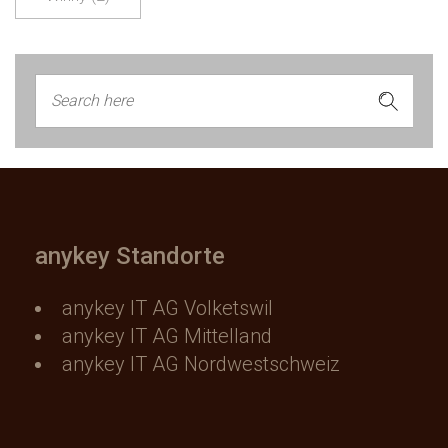
anykey Standorte
anykey IT AG Volketswil
anykey IT AG Mittelland
anykey IT AG Nordwestschweiz