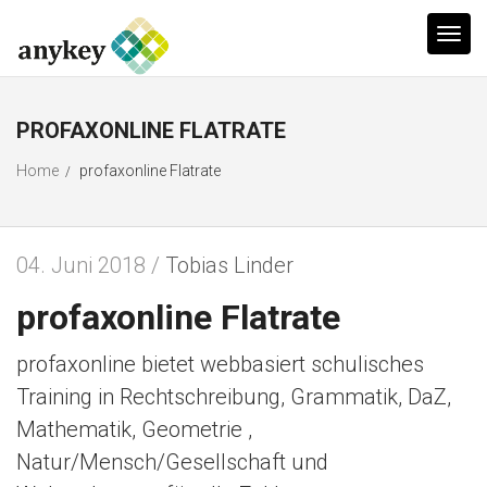
T
o
g
PROFAXONLINE FLATRATE
g
l
Home
profaxonline Flatrate
/
e
n
a
04. Juni 2018 /
Tobias Linder
v
profaxonline Flatrate
i
g
profaxonline bietet webbasiert schulisches
a
Training in Rechtschreibung, Grammatik, DaZ,
t
Mathematik, Geometrie ,
i
Natur/Mensch/Gesellschaft und
o