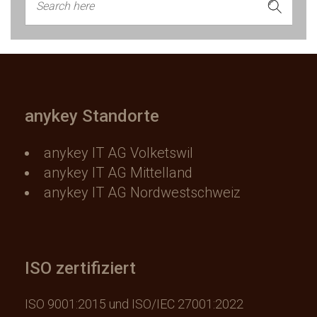
anykey Standorte
anykey IT AG Volketswil
anykey IT AG Mittelland
anykey IT AG Nordwestschweiz
ISO zertifiziert
ISO 9001:2015 und ISO/IEC 27001:2022