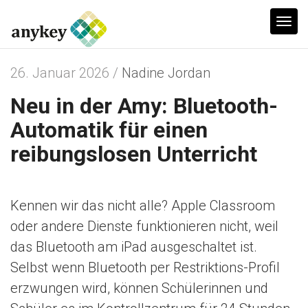
T
o
g
26. Januar 2026 /
Nadine Jordan
g
Neu in der Amy: Bluetooth-
l
e
Automatik für einen
n
reibungslosen Unterricht
a
v
i
Kennen wir das nicht alle? Apple Classroom
g
oder andere Dienste funktionieren nicht, weil
a
das Bluetooth am iPad ausgeschaltet ist.
t
Selbst wenn Bluetooth per Restriktions-Profil
i
erzwungen wird, können Schülerinnen und
o