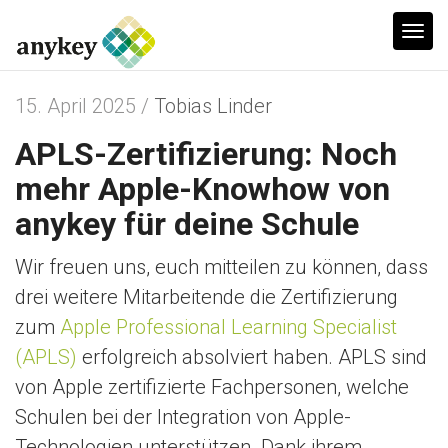
T
o
g
15. April 2025 /
Tobias Linder
g
APLS-Zertifizierung: Noch
l
e
mehr Apple-Knowhow von
n
anykey für deine Schule
a
v
Wir freuen uns, euch mitteilen zu können, dass
i
drei weitere Mitarbeitende die Zertifizierung
g
zum
Apple Professional Learning Specialist
a
(APLS)
erfolgreich absolviert haben. APLS sind
t
von Apple zertifizierte Fachpersonen, welche
i
Schulen bei der Integration von Apple-
o
Technologien unterstützen. Dank ihrem