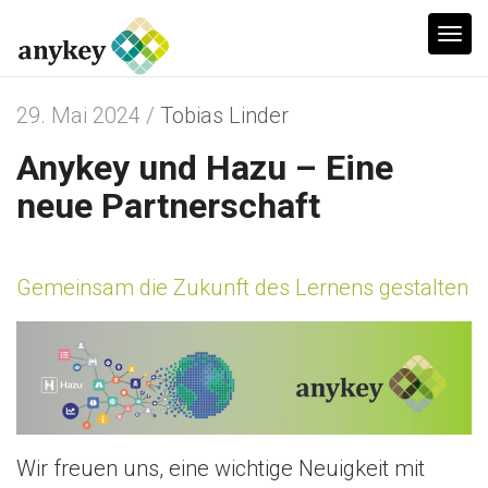
T
o
g
29. Mai 2024 /
Tobias Linder
g
Anykey und Hazu – Eine
l
e
neue Partnerschaft
n
a
v
Gemeinsam die Zukunft des Lernens gestalten
i
g
a
t
i
Wir freuen uns, eine wichtige Neuigkeit mit
o