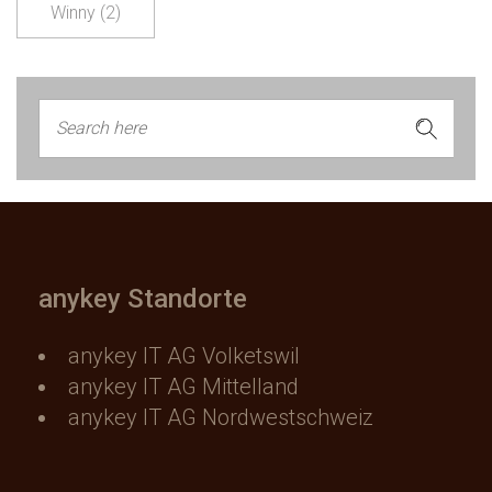
Winny
(2)
anykey Standorte
anykey IT AG Volketswil
anykey IT AG Mittelland
anykey IT AG Nordwestschweiz