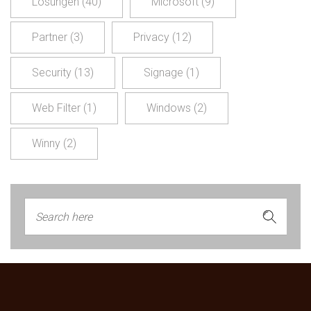
Lösungen
(40)
Microsoft
(9)
Partner
(3)
Privacy
(12)
Security
(13)
Signage
(1)
Web Filter
(1)
Windows
(2)
Winny
(2)