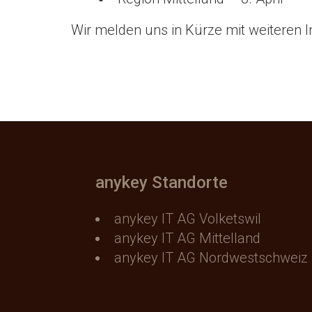
Wir melden uns in Kürze mit weiteren 
anykey Standorte
anykey IT AG Volketswil
anykey IT AG Mittelland
anykey IT AG Nordwestschweiz