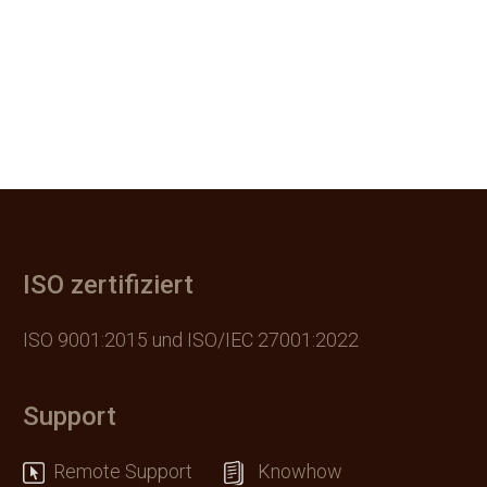
ISO zertifiziert
ISO 9001:2015 und ISO/IEC 27001:2022
Support
Remote Support
Knowhow