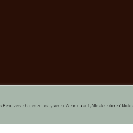
Benutzerverhalten zu analysieren. Wenn du auf „Alle akzeptieren" klicks
© 2026 anykey IT AG | Alle Rechte vorbehalten.
 Dienstleistungen
|
Datenschutz
|
Impressum
|
Disclaimer