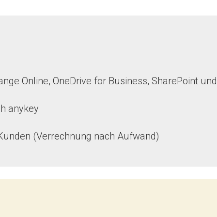
ange Online, OneDrive for Business, SharePoint u
h anykey
r Kunden (Verrechnung nach Aufwand)