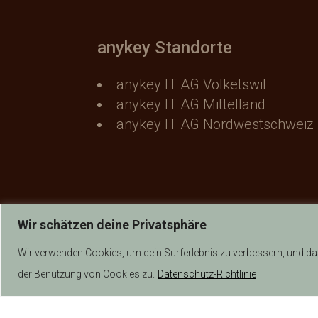
anykey Standorte
anykey IT AG Volketswil
anykey IT AG Mittelland
anykey IT AG Nordwestschweiz
Wir schätzen deine Privatsphäre
Wir verwenden Cookies, um dein Surferlebnis zu verbessern, und das 
der Benutzung von Cookies zu.
Datenschutz-Richtlinie
AGB Verkauf
|
AGB