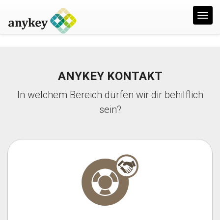
T
o
g
g
l
ANYKEY KONTAKT
e
In welchem Bereich dürfen wir dir behilflich
n
sein?
a
v
i
g
a
t
i
o