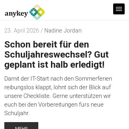
T
o
g
23. April 2026 /
Nadine Jordan
g
Schon bereit für den
l
e
Schuljahreswechsel? Gut
n
geplant ist halb erledigt!
a
v
Damit der IT-Start nach den Sommerferien
i
reibungslos klappt, lohnt sich der Blick auf
g
unsere Checkliste. Gerne unterstützen wir
a
euch bei den Vorbereitungen fürs neue
t
Schuljahr.
i
o
MEHR