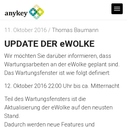
T
o
g
11. Oktober 2016 /
Thomas Baumann
g
UPDATE DER eWOLKE
l
e
Wir möchten Sie darüber informieren, dass
n
Wartungsarbeiten an der eWolke geplant sind.
a
Das Wartungsfenster ist wie folgt definiert:
v
i
12. Oktober 2016 22:00 Uhr bis ca. Mitternacht
g
a
Teil des Wartungsfensters ist die
t
Aktualisierung der eWolke auf den neusten
i
Stand.
o
Dadurch werden neue Features und