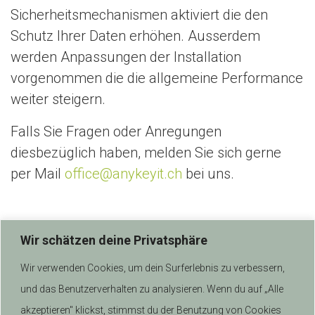
n
Sicherheitsmechanismen aktiviert die den
Schutz Ihrer Daten erhöhen. Ausserdem
werden Anpassungen der Installation
vorgenommen die die allgemeine Performance
weiter steigern.
Falls Sie Fragen oder Anregungen
diesbezüglich haben, melden Sie sich gerne
per Mail
office@anykeyit.ch
bei uns.
Wir schätzen deine Privatsphäre
Wir verwenden Cookies, um dein Surferlebnis zu verbessern,
und das Benutzerverhalten zu analysieren. Wenn du auf „Alle
akzeptieren" klickst, stimmst du der Benutzung von Cookies