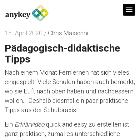
T
o
g
15. April 2020 /
Chris Maiocchi
g
Pädagogisch-didaktische
l
e
Tipps
n
Nach einem Monat Fernlernen hat sich vieles
a
eingespielt. Viele Schulen haben auch bemerkt,
v
i
wo sie Luft nach oben haben und nachbessern
g
wollen… Deshalb diesmal ein paar praktische
a
Tipps aus der Schulpraxis.
t
Ein
Erklärvideo
quick and easy zu erstellen ist
i
ganz praktisch, zumal es unterschiedliche
o