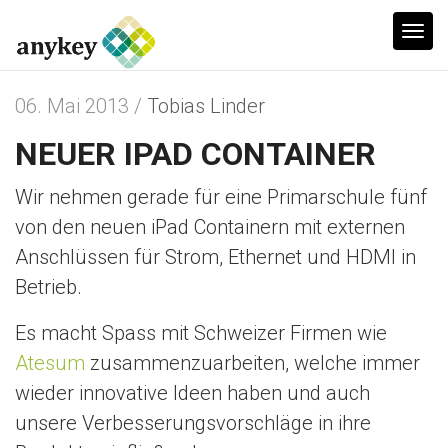
T
o
g
06. Mai 2013 /
Tobias Linder
g
NEUER IPAD CONTAINER
l
e
Wir nehmen gerade für eine Primarschule fünf
n
von den neuen iPad Containern mit externen
a
Anschlüssen für Strom, Ethernet und HDMI in
v
Betrieb.
i
g
Es macht Spass mit Schweizer Firmen wie
a
Atesum
zusammenzuarbeiten, welche immer
t
wieder innovative Ideen haben und auch
i
unsere Verbesserungsvorschläge in ihre
o