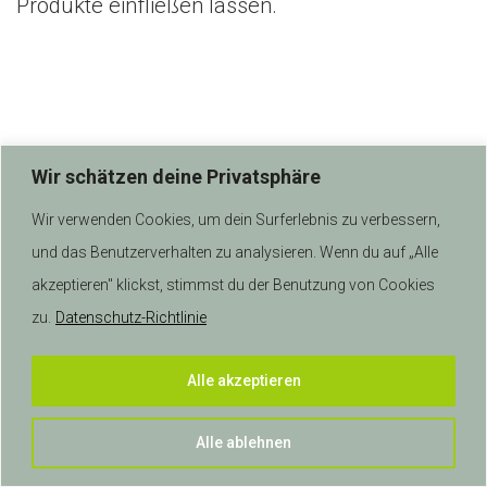
Produkte einfließen lassen.
n
Wir schätzen deine Privatsphäre
Wir verwenden Cookies, um dein Surferlebnis zu verbessern,
und das Benutzerverhalten zu analysieren. Wenn du auf „Alle
akzeptieren" klickst, stimmst du der Benutzung von Cookies
zu.
Datenschutz-Richtlinie
© 2026 anykey IT AG | Alle Rechte vorbehalten.
Alle akzeptieren
Alle ablehnen