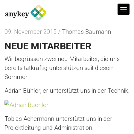
T
o
g
09. November 2015 /
Thomas Baumann
g
NEUE MITARBEITER
l
e
Wir begrüssen zwei neu Mitarbeiter, die uns
n
bereits tatkräftig unterstützen seit diesem
a
Sommer.
v
i
Adrian Bühler, er unterstützt uns in der Technik.
g
a
t
Tobias Achermann unterstützt uns in der
i
Projektleitung und Administration.
o