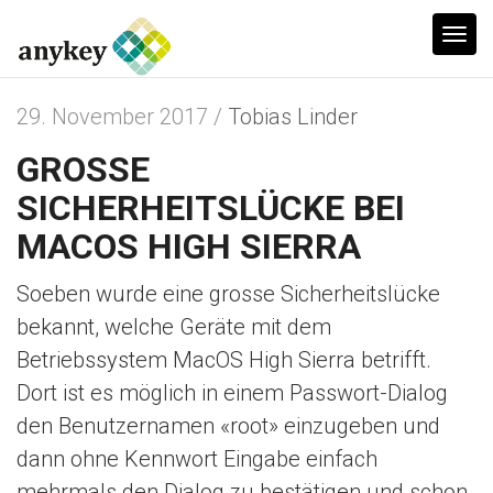
T
o
g
29. November 2017 /
Tobias Linder
g
GROSSE
l
e
SICHERHEITSLÜCKE BEI
n
MACOS HIGH SIERRA
a
v
Soeben wurde eine grosse Sicherheitslücke
i
bekannt, welche Geräte mit dem
g
Betriebssystem MacOS High Sierra betrifft.
a
Dort ist es möglich in einem Passwort-Dialog
t
den Benutzernamen «root» einzugeben und
i
dann ohne Kennwort Eingabe einfach
o
mehrmals den Dialog zu bestätigen und schon