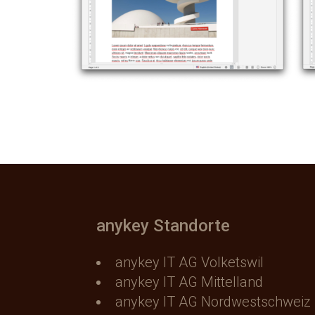
anykey Standorte
anykey IT AG Volketswil
anykey IT AG Mittelland
anykey IT AG Nordwestschweiz