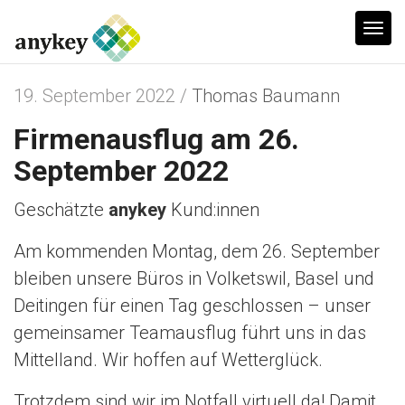
T
o
g
19. September 2022 /
Thomas Baumann
g
Firmenausflug am 26.
l
e
September 2022
n
Geschätzte
anykey
Kund:innen
a
v
Am kommenden Montag, dem 26. September
i
bleiben unsere Büros in Volketswil, Basel und
g
Deitingen für einen Tag geschlossen – unser
a
gemeinsamer Teamausflug führt uns in das
t
Mittelland. Wir hoffen auf Wetterglück.
i
o
Trotzdem sind wir im Notfall virtuell da! Damit