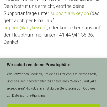
n
Dein Notruf uns erreicht, eröffne deine
Supportanfrage unter
support.anykey.ch
(das
geht auch per Email auf
support
@anykey.ch
), oder kontaktiere uns auf
der Hauptnummer unter +41 44 941 36 36.
Danke!
Wir schätzen deine Privatsphäre
Wir verwenden Cookies, um dein Surferlebnis zu verbessern,
und das Benutzerverhalten zu analysieren. Wenn du auf „Alle
akzeptieren" klickst, stimmst du der Benutzung von Cookies
zu.
Datenschutz-Richtlinie